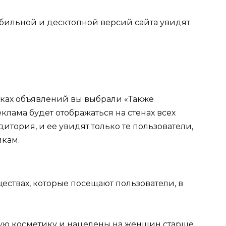
обильной и десктопной версий сайта увидят
йках объявлений вы выбрали «Также
еклама будет отображаться на стенах всех
итория, и ее увидят только те пользователи,
йкам.
ествах, которые посещают пользователи, в
ую косметику и нацелены на женщин старше