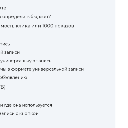
кте
ак определить бюджет?
мость клика или 1000 показов
апись
й записи:
т универсальную запись
амы в формате универсальной записи
 объявлению
ГБ)
 и где она используется
записи с кнопкой