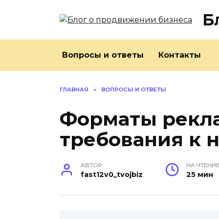
Перейти
Б
к
содержанию
Вопросы и ответы
Контакты
ГЛАВНАЯ
»
ВОПРОСЫ И ОТВЕТЫ
Форматы рекла
требования к 
АВТОР
НА ЧТЕНИ
fast12v0_tvojbiz
25 мин