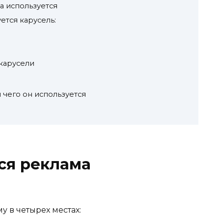
на используется
ется карусель:
карусели
я чего он используется
ся реклама
у в четырех местах: