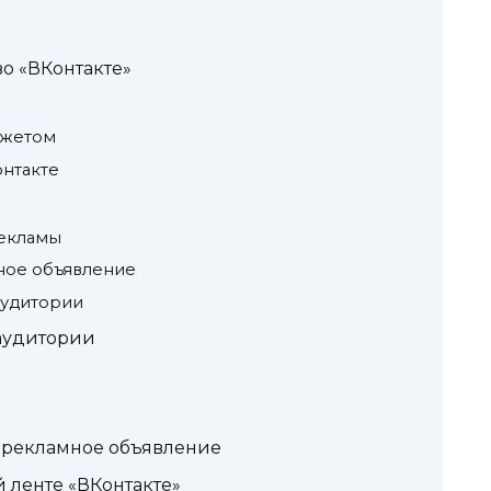
во «ВКонтакте»
джетом
онтакте
рекламы
ное объявление
аудитории
аудитории
ь рекламное объявление
 ленте «ВКонтакте»